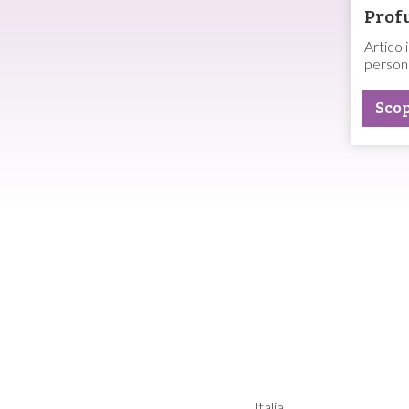
Prof
Articol
person
Scop
Email
eprima
Nazione