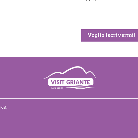
 e gli
Leggi qui l’informativa privacy in ri
Regolamento UE 2016/679
nte!
Voglio iscrivermi!
INA