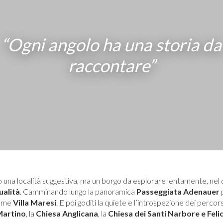
“Ogni angolo ha una storia da
raccontare”
lo una località suggestiva, ma un borgo da esplorare lentamente, nel
ualità
. Camminando lungo la panoramica
Passeggiata Adenauer
come
Villa Maresi
. E poi goditi la quiete e l’introspezione dei perco
Martino
, la
Chiesa Anglicana
, la
Chiesa dei Santi Narbore e Feli