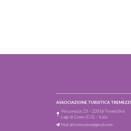
tutte le novità
eventi di Gria
ASSOCIAZIONE TURISTICA TREMEZZ
Via Lomazzi, 23 – 22016 Tremezzina
Lago di Como (CO) – Italia
Mail
attremezzina@gmail.com