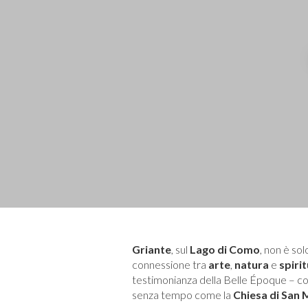
Griante
, sul
Lago di Como
, non è so
connessione tra
arte
,
natura
e
spirit
testimonianza della Belle Époque – 
senza tempo come la
Chiesa di San 