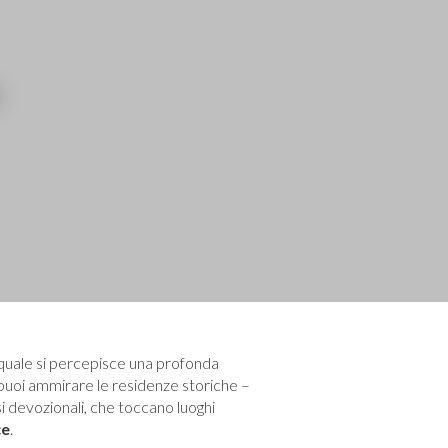
 quale si percepisce una profonda
puoi ammirare le residenze storiche –
rsi devozionali, che toccano luoghi
ce
.