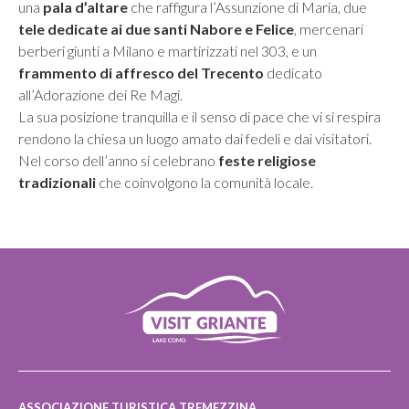
una
pala d
’
altare
che raffigura l’Assunzione di Maria, due
tele dedicate ai due santi Nabore e Felice
, mercenari
berberi giunti a Milano e martirizzati nel 303, e un
frammento di affresco del Trecento
dedicato
all’Adorazione dei Re Magi.
La sua posizione tranquilla e il senso di pace che vi si respira
rendono la chiesa un luogo amato dai fedeli e dai visitatori.
Nel corso dell’anno si celebrano
feste religiose
tradizionali
che coinvolgono la comunità locale.
ASSOCIAZIONE TURISTICA TREMEZZINA