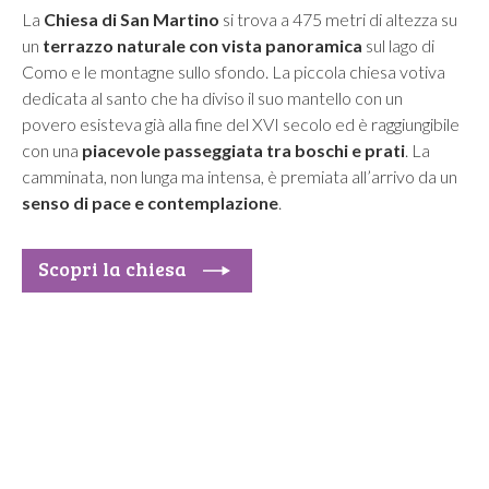
La
Chiesa di San Martino
si trova a 475 metri di altezza su
un
terrazzo naturale con vista panoramica
sul lago di
Como e le montagne sullo sfondo. La piccola chiesa votiva
dedicata al santo che ha diviso il suo mantello con un
povero
esisteva già alla fine del XVI secolo ed è
r
aggiungibile
con una
piacevole passeggiata tra boschi e prati
.
La
camminata, non lunga ma intensa, è premiata all’arrivo da un
senso di pace e contemplazione
.
Scopri la chiesa