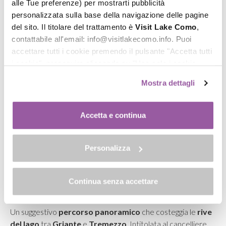
alle Tue preferenze) per mostrarti pubblicità
personalizzata sulla base della navigazione delle pagine
del sito. Il titolare del trattamento è
Visit Lake Como
,
contattabile all'email: info@visitlakecomo.info. Puoi
accettare tutti i cookie premendo il pulsante "Accetta tutti
i cookie", proseguire cliccando su "Usa solo i cookie
necessari" o gestire le tue preferenze facendo clic su
Mostra dettagli
"Personalizza". Al fine di revocare il consenso prestato e
visualizzare le informazioni complete sul trattamento dei
dati clicca qui:
"gestione cookie"
Accetta e continua
Allo stesso link trovi la nostra informativa estesa sui
cookie.
Personalizza
Continua senza accettare
Passeggiata Adenauer
Un suggestivo
percorso panoramico
che costeggia le
rive
del lago
tra
Griante
e
Tremezzo
. Intitolata al cancelliere