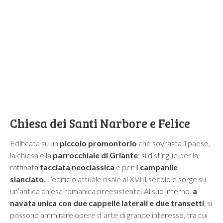
Chiesa dei Santi Narbore e Felice
Edificata su un
piccolo promontorio
che sovrasta il paese,
l
a chiesa è la
parrocchiale di Griante
: si distingue per la
raffinata
facciata neoclassica
e per il
campanile
slanciato
. L
’
edificio attuale risale al XVIII secolo e sorge su
un
’
antica chiesa romanica preesistente. Al suo interno,
a
navata unica con due cappelle laterali e due transetti
, si
possono ammirare opere d
’
arte di grande interesse, tra cui