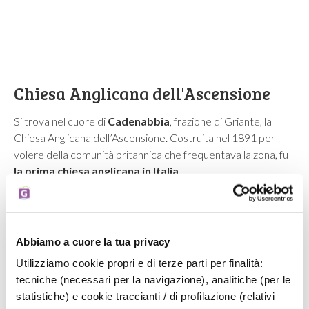
Chiesa Anglicana dell'Ascensione
Si trova n
el cuore di
Cadenabbia
, frazione di Griante, la
Chiesa Anglicana dell’Ascensione. Costruita nel 1891 per
volere della comunità britannica che frequentava la zona, fu
la prima chiesa anglicana in Italia
.
Le sue caratteristiche architettoniche sono quelle del
tardo
Quattrocento lombardo
: una navata unica con grandi
archi traversi, il rosone sulla facciata, gli archetti sotto le
grondaie e le guglie che sormontano i pilastri portanti.
Abbiamo a cuore la tua privacy
Oggi è
luogo di culto
attivo, e sede di
eventi musicali e
Utilizziamo cookie propri e di terze parti per finalità:
culturali
.
tecniche (necessari per la navigazione), analitiche (per le
statistiche) e cookie traccianti / di profilazione (relativi