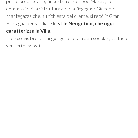
primo proprietario,
l’industr
iale Pompeo Maresi, ne
commissionò la ristrutturazione all’ingegner Giacomo
Mantegazza che, su richiesta del cliente, si recò in Gran
Bretagna per studiare lo
stile Neogotico, che oggi
caratterizza la Villa
.
Il parco, visibile dal lungolago, ospita alberi secolari, statue e
sentieri nascosti.